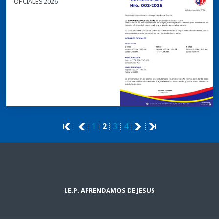
OFICIALES 2026
1
2
3
4
I.E.P. APRENDAMOS DE JESUS